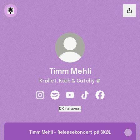
Timm Mehli
Krøllet, Kæk & Catchy 🪩
Timm Mehli Instagram
Timm Mehli Spotify
Timm Mehli YouTube
Timm Mehli TikTok
Timm Mehli Face
1.1K followers
Timm Mehli - Releasekoncert på SKØL