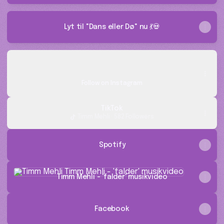
Lyt til "Dans eller Dø" nu 💃💀
Instagram
Instagram
timm_mehli ‧ 542 followers
Follow on Instagram
TikTok
Timm Mehli · 582 Followers
Spotify
Timm Mehli - 'falder' musikvideo
Timm Mehli - 'falder' musikvideo
Facebook