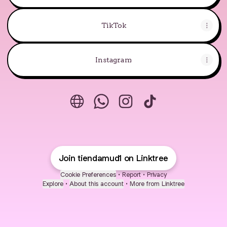
TikTok
Instagram
tiendamud Website
tiendamud WhatsApp
tiendamud Instagram
tiendamud TikTo
Join tiendamud1 on Linktree
Cookie Preferences
•
Report
•
Privacy
Explore
•
About this account
•
More from Linktree