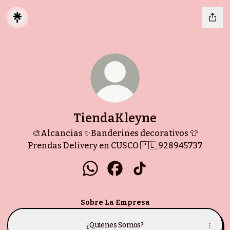
TiendaKleyne
🎨Alcancias ✨Banderines decorativos 👕
Prendas Delivery en CUSCO 🇵🇪 928945737
TiendaKleyne WhatsApp
TiendaKleyne Facebook
TiendaKleyne TikTok
Sobre La Empresa
¿Quienes Somos?