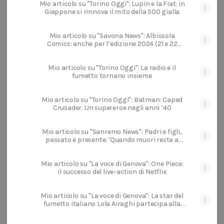
Mio articolo su "Torino Oggi": Lupin e la Fiat: in
Giappone si rinnova il mito della 500 gialla
Mio articolo su "Savona News": Albissola
Comics: anche per l’edizione 2024 (21 e 22
settembre) previsti grandi ospiti
Mio articolo su "Torino Oggi": La radio e il
fumetto tornano insieme
Mio articolo su "Torino Oggi": Batman: Caped
Crusader. Un supereroe negli anni ‘40
Mio articolo su "Sanremo News": Padri e figli,
passato e presente: 'Quando muori resta a
me', l’ultimo libro di Zerocalcare
Mio articolo su "La voce di Genova": One Piece:
il successo del live-action di Netflix
Mio articolo su "La voce di Genova": La star del
fumetto italiano Lola Airaghi partecipa alla
trentesima edizione di 'Spotorno Comics'