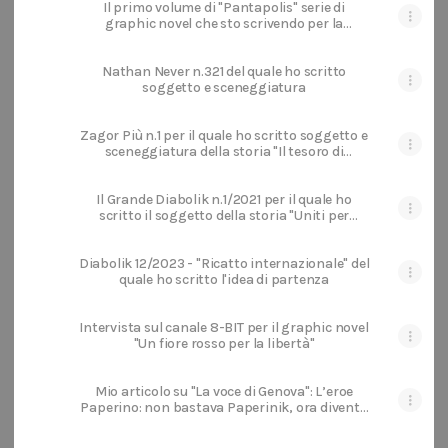
Il primo volume di "Pantapolis" serie di
graphic novel che sto scrivendo per la
francese Tabou Editions
Nathan Never n.321 del quale ho scritto
soggetto e sceneggiatura
Zagor Più n.1 per il quale ho scritto soggetto e
sceneggiatura della storia "Il tesoro di
Kiutuky"
Il Grande Diabolik n.1/2021 per il quale ho
scritto il soggetto della storia "Uniti per
sempre"
Diabolik 12/2023 - "Ricatto internazionale" del
quale ho scritto l'idea di partenza
Intervista sul canale 8-BIT per il graphic novel
"Un fiore rosso per la libertà"
Mio articolo su "La voce di Genova": L’eroe
Paperino: non bastava Paperinik, ora diventa
anche Wolverine... e Thor