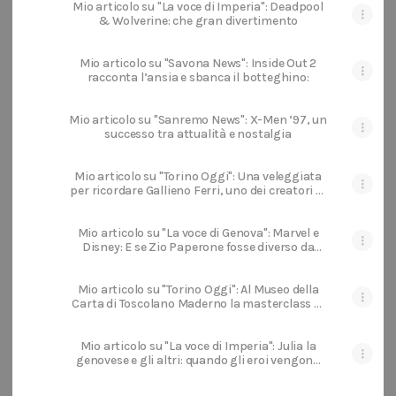
Mio articolo su "La voce di Imperia": Deadpool
& Wolverine: che gran divertimento
Mio articolo su "Savona News": Inside Out 2
racconta l’ansia e sbanca il botteghino:
Mio articolo su "Sanremo News": X-Men ‘97, un
successo tra attualità e nostalgia
Mio articolo su "Torino Oggi": Una veleggiata
per ricordare Gallieno Ferri, uno dei creatori di
Zagor
Mio articolo su "La voce di Genova": Marvel e
Disney: E se Zio Paperone fosse diverso da
come lo conosciamo?
Mio articolo su "Torino Oggi": Al Museo della
Carta di Toscolano Maderno la masterclass di
disegno manga con i mangaka italiani che
lavorano in Giappone
Mio articolo su "La voce di Imperia": Julia la
genovese e gli altri: quando gli eroi vengono
da noi