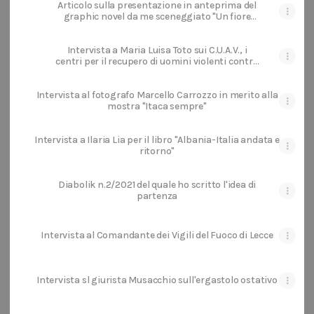
Articolo sulla presentazione in anteprima del
graphic novel da me sceneggiato "Un fiore
rosso per la libertà"
Intervista a Maria Luisa Toto sui C.U.A.V., i
centri per il recupero di uomini violenti contro
le donne
Intervista al fotografo Marcello Carrozzo in merito alla
mostra "Itaca sempre"
Intervista a Ilaria Lia per il libro "Albania-Italia andata e
ritorno"
Diabolik n.2/2021 del quale ho scritto l'idea di
partenza
Intervista al Comandante dei Vigili del Fuoco di Lecce
Intervista sl giurista Musacchio sull'ergastolo ostativo