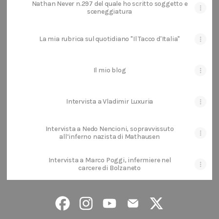
Nathan Never n.297 del quale ho scritto soggetto e
sceneggiatura
La mia rubrica sul quotidiano "Il Tacco d'Italia"
Il mio blog
Intervista a Vladimir Luxuria
Intervista a Nedo Nencioni, sopravvissuto
all’inferno nazista di Mathausen
Intervista a Marco Poggi, infermiere nel
carcere di Bolzaneto
@thomaspistoia Facebook
@thomaspistoia Instagram
@thomaspistoia YouTube
@thomaspistoia Email
@thomaspistoia 