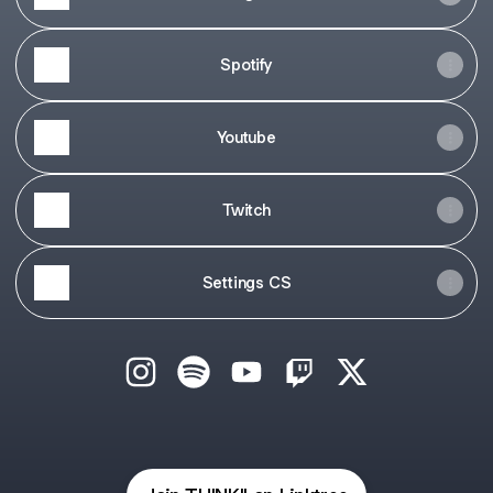
Spotify
Youtube
Twitch
Settings CS
THINKII Instagram
THINKII Spotify
THINKII YouTube
THINKII Twitch
THINKII X