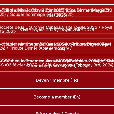
ute Dinner (May 30th, 2025) / Souper hommage (30 mai 202
Tribute Dinner (May 30th, 2025) / Souper hommage (30
mai 2025)
e royale 2025 / Royal visite 2025
Visite royale 2025 / Royal visite 2025
r hommage (06 avril 2024) / Tribute Dinner (April 6th, 2024)
Souper hommage (06 avril 2024) / Tribute Dinner (April
6th, 2024) /
monie de remise de la MCS (03 février 2024) / SCM Ceremo
Cérémonie de remise de la MCS (03 février 2024) / SCM
Ceremony (February 3rd, 2024)
Devenir membre (FR)
Become a member (EN)
Faire un don / Donate