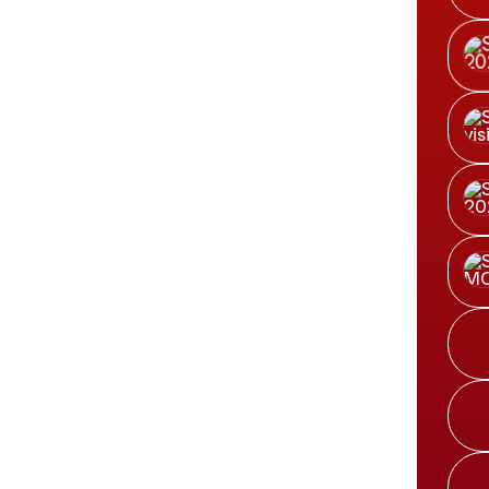
Trib
Visit
Soupe
Céré