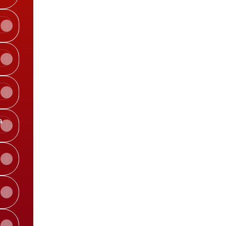
5)
 /
ny (February 3rd, 2024)