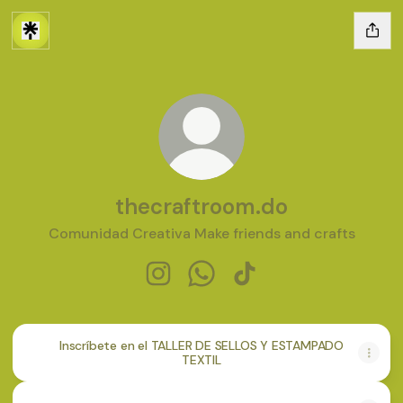
thecraftroom.do
Comunidad Creativa Make friends and crafts
thecraftroom.do Instagram
thecraftroom.do WhatsApp
thecraftroom.do TikTo
Inscríbete en el TALLER DE SELLOS Y ESTAMPADO
TEXTIL