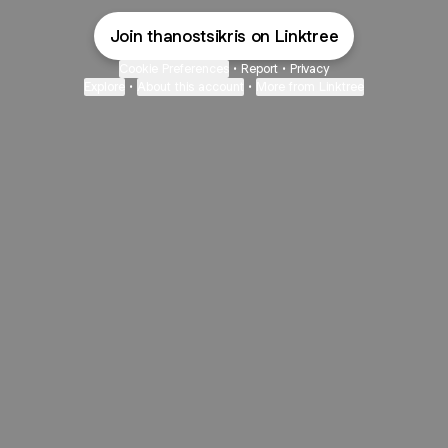
Join thanostsikris on Linktree
Cookie Preferences
•
Report
•
Privacy
Explore
•
About this account
•
More from Linktree