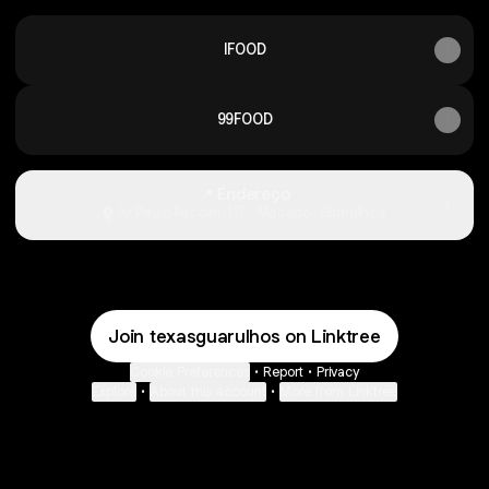
IFOOD
99FOOD
📍 Endereço
Av. Paulo Faccini, 117 - Macedo, Guarulhos
Join texasguarulhos on Linktree
Cookie Preferences
•
Report
•
Privacy
Explore
•
About this account
•
More from Linktree