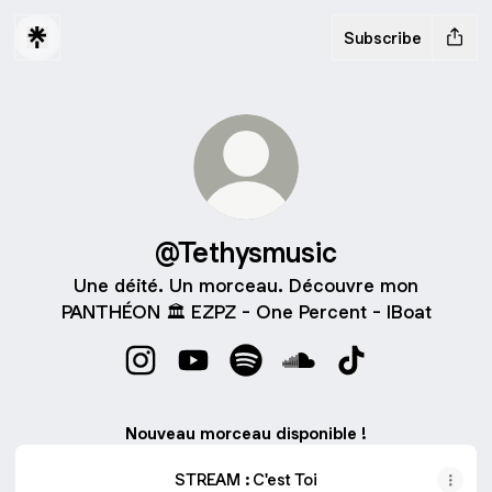
Subscribe
@Tethysmusic
Une déité. Un morceau. Découvre mon
PANTHÉON 🏛️ EZPZ - One Percent - IBoat
@Tethysmusic Instagram
@Tethysmusic YouTube
@Tethysmusic Spotify
@Tethysmusic SoundC
@Tethysmusic T
Nouveau morceau disponible !
STREAM : C'est Toi