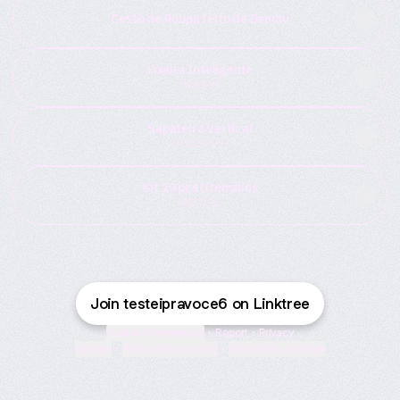
Cesto de Roupa feito de Bambu
Lixeira Inteligente
R$69.99
Sapateira Vertical
R$155.99
Kit 19 pçs Utensílios
R$54.95
Join testeipravoce6 on Linktree
Cookie Preferences
•
Report
•
Privacy
Explore
•
About this account
•
More from Linktree