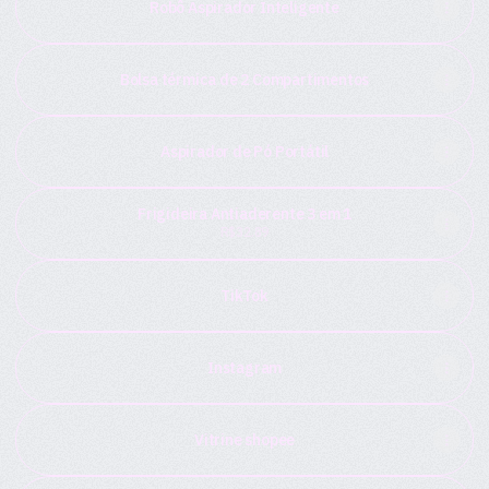
Robô Aspirador Inteligente
Bolsa térmica de 2 Compartimentos
Aspirador de Pó Portátil
Frigideira Antiaderente 3 em 1
R$32.89
TikTok
Instagram
Vitrine shopee