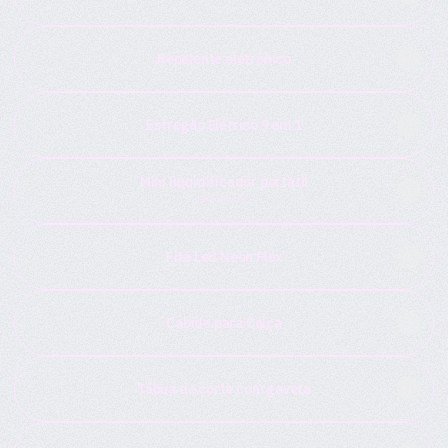
Repelente eletrônico
Esfregão Elétrico 9 em 1
Mini liquidificador portátil
R$36.99
Fita Led Neon Flex
Cabide para Calça
Tábua de corte com gaveta