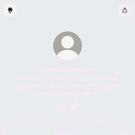
testeipravoce6
Achadinhos que valem a pena 🛒✨ Produtos
úteis e diferentes da Shopee e Mercado Livre
pra facilitar seu dia. Vem ver!
testeipravoce6 Instagram
testeipravoce6 TikTok
Deck Modulat