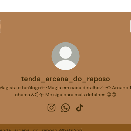
tenda_arcana_do_raposo
Magista e tarólogo✨ •Magia em cada detalhe🪄 •O Arcano 
chama🔥😶‍🌫️ Me siga para mais detalhes 😉🙃
tenda_arcana_do_raposo Instagr
tenda_arcana_do_raposo W
tenda_arcana_do_rap
tsApp