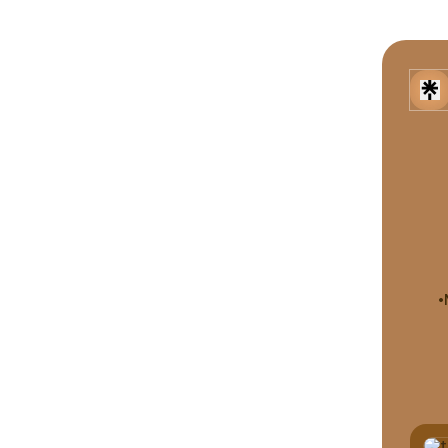
•
Wha