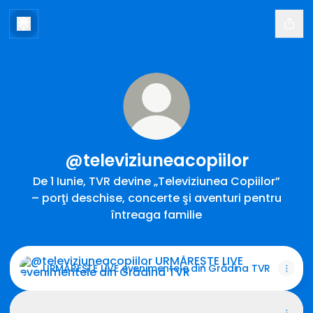
@televiziuneacopiilor
De 1 Iunie, TVR devine „Televiziunea Copiilor”
– porţi deschise, concerte şi aventuri pentru
întreaga familie
URMĂREȘTE LIVE evenimentele din Grădina TVR
URMĂREȘTE LIVE evenimentele din Grădina TVR
Harta Evenimentului
Harta Evenimentului