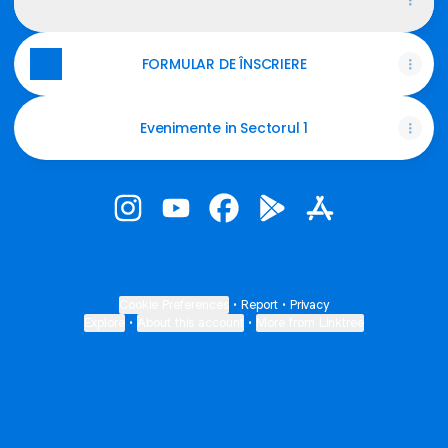
Gallery
·
1 photo
FORMULAR DE ÎNSCRIERE
Evenimente in Sectorul 1
@televiziuneacopiilor Instagram
@televiziuneacopiilor YouTube
@televiziuneacopiilor Face
@televiziuneacopiilor
@televiziuneaco
Cookie Preferences
•
Report
•
Privacy
Explore
•
About this account
•
More from Linktree