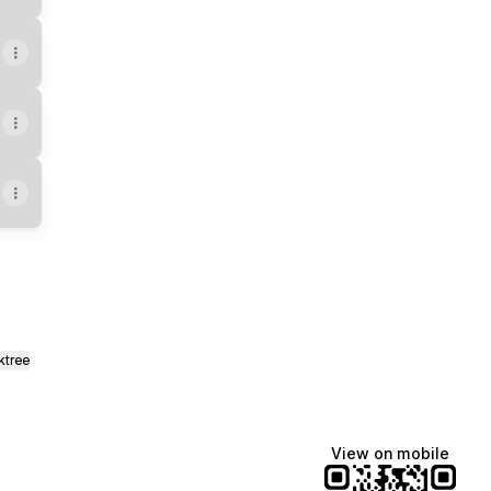
ktree
View on mobile