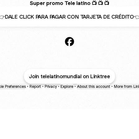
Super promo Tele latino 📺 📺 📺
👉DALE CLICK PARA PAGAR CON TARJETA DE CRÉDITO
@telelatinomundial Facebook
Join telelatinomundial on Linktree
ie Preferences
•
Report
•
Privacy
•
Explore
•
About this account
•
More from Lin