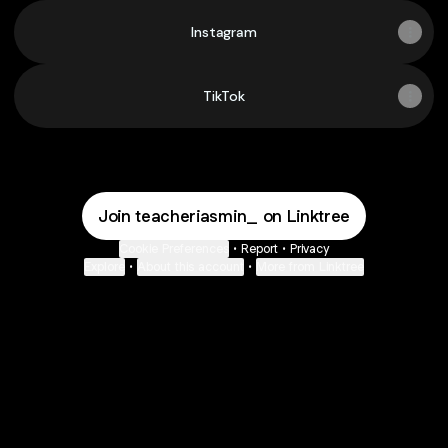
Instagram
TikTok
Join teacheriasmin_ on Linktree
Cookie Preferences
•
Report
•
Privacy
Explore
•
About this account
•
More from Linktree