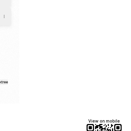
ktree
View on mobile