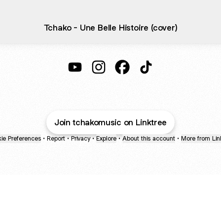
Tchako - Une Belle Histoire (cover)
Tchako YouTube
Tchako Instagram
Tchako Facebook
Tchako TikTok
Join tchakomusic on Linktree
ie Preferences
•
Report
•
Privacy
•
Explore
•
About this account
•
More from Lin