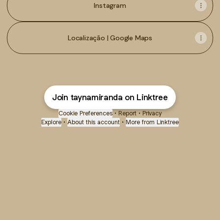
Instagram
Localização | Google Maps
Join taynamiranda on Linktree
Cookie Preferences
•
Report
•
Privacy
Explore
•
About this account
•
More from Linktree