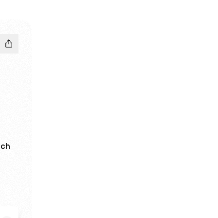
ach
l
er YouTube