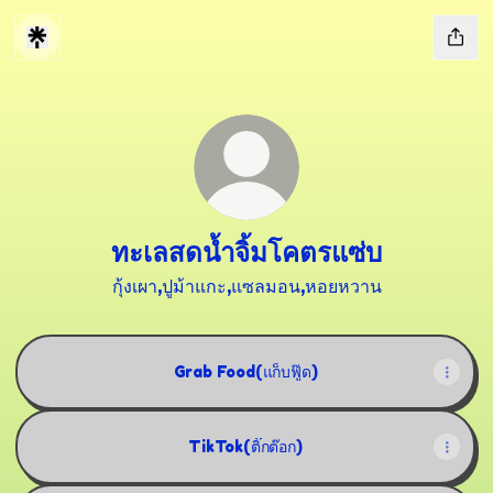
ทะเลสดน้ำจิ้มโคตรแซ่บ
กุ้งเผา,ปูม้าแกะ,แซลมอน,หอยหวาน
Grab Food(แก็บฟู๊ด)
TikTok(ติ๊กต๊อก)