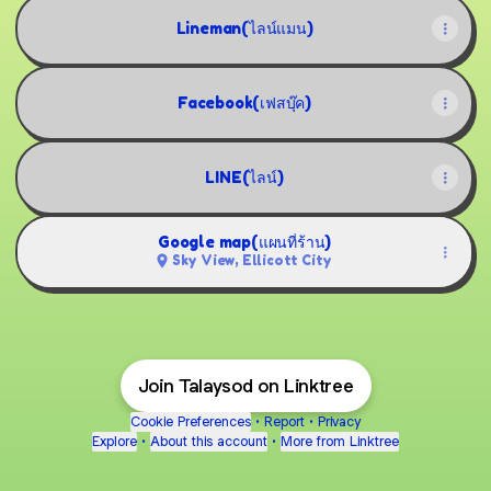
Lineman(ไลน์แมน)
Facebook(เฟสบุ๊ค)
LINE(ไลน์)
Google map(แผนที่ร้าน)
Sky View, Ellicott City
Join Talaysod on Linktree
Cookie Preferences
•
Report
•
Privacy
Explore
•
About this account
•
More from Linktree