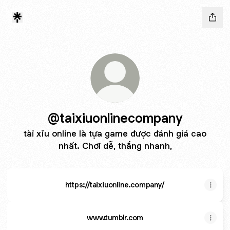
@taixiuonlinecompany
tài xỉu online là tựa game được đánh giá cao
nhất. Chơi dễ, thắng nhanh,
https://taixiuonline.company/
www.tumblr.com