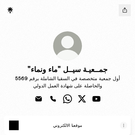
"جمــعيـة سيــل "ماء ونماء
أول جمعية متخصصة في السقيا الشاملة برقم 5569
والحاصلة على شهادة العمل الدولي
" سيــل "ماء ونماء
"جمــعيـة سيــل "ماء ونماء Phone
"جمــعيـة سيــل "ماء ونماء Email
موقعنا الالكتروني