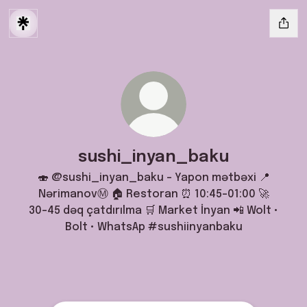
sushi_inyan_baku
🍣 @sushi_inyan_baku - Yapon mətbəxi 📍
NərimanovⓂ️ 🏠 Restoran ⏰ 10:45–01:00 🚀
30–45 dəq çatdırılma 🛒 Market İnyan 📲 Wolt •
Bolt • WhatsAp #sushiinyanbaku