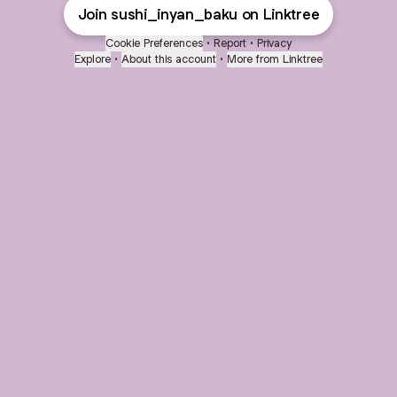
Join sushi_inyan_baku on Linktree
Cookie Preferences
•
Report
•
Privacy
Explore
•
About this account
•
More from Linktree