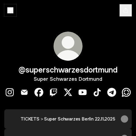
@superschwarzesdortmund
Super Schwarzes Dortmund
@superschwarzesdortmund Instagram
@superschwarzesdortmund Email
@superschwarzesdortmund Facebook
@superschwarzesdortmund Twitch
@superschwarzesdortmund 
@superschwarzesdort
@superschwarze
@supersc
@su
TICKETS > Super Schwarzes Berlin 22.11.2025