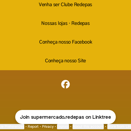
Venha ser Clube Redepas
Nossas lojas · Redepas
Conheça nosso Facebook
Conheça nosso Site
Supermercado Redepas Faceb
Join supermercado.redepas on Linktree
ie Preferences
•
Report
•
Privacy
•
Explore
•
About this account
•
More from Lin