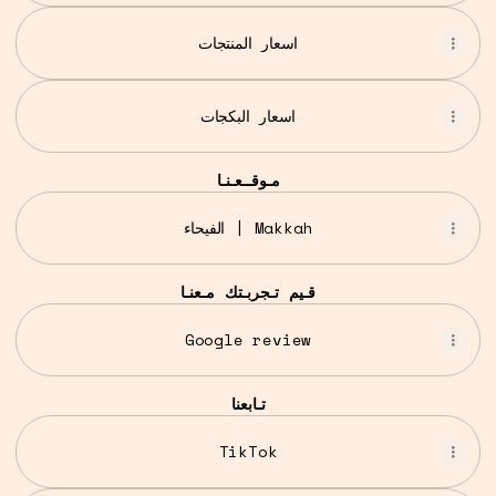
اسعار المنتجات
اسعار البكجات
مـوقــعـنـا
الفيحاء | Makkah
قـيم تـجربـتك مـعنـا
Google review
تـابعنا
TikTok