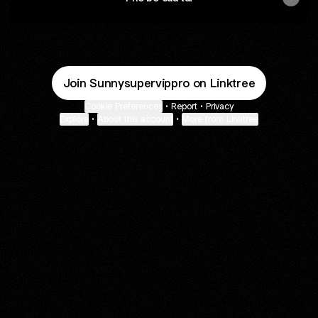
Join Sunnysupervippro on Linktree
Cookie Preferences
•
Report
•
Privacy
Explore
•
About this account
•
More from Linktree