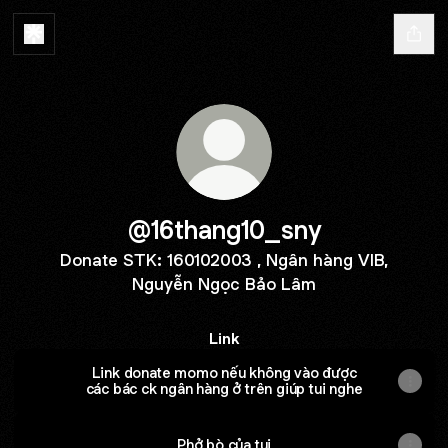
@16thang10_sny
Donate STK: 160102003 , Ngân hàng VIB,
Nguyễn Ngọc Bảo Lâm
Link
Link donate momo nếu không vào được
các bác ck ngân hàng ở trên giúp tui nghe
Phở bò của tui