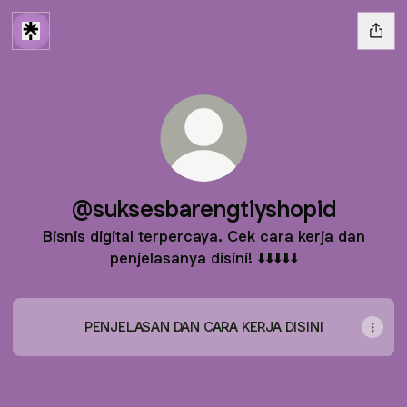
@suksesbarengtiyshopid
Bisnis digital terpercaya. Cek cara kerja dan
penjelasanya disini! ⬇️⬇️⬇️⬇️⬇️
PENJELASAN DAN CARA KERJA DISINI