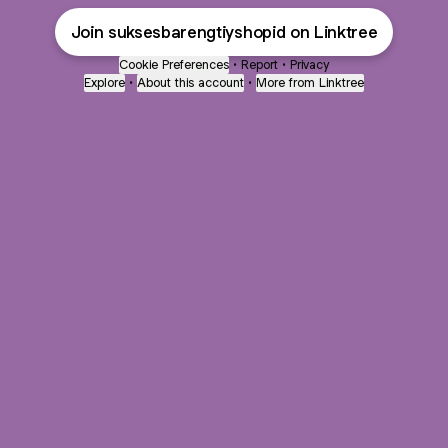
Join suksesbarengtiyshopid on Linktree
Cookie Preferences
•
Report
•
Privacy
Explore
•
About this account
•
More from Linktree