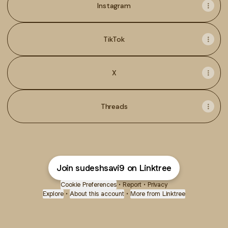
Instagram
TikTok
X
Threads
Join sudeshsavi9 on Linktree
Cookie Preferences
•
Report
•
Privacy
Explore
•
About this account
•
More from Linktree