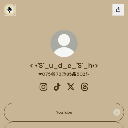
< •`S´_u_d_e_`S´_h•>
❤075😁73😉85👻502🫰
< •`S´_u_d_e_`S´_h•> Instagram
< •`S´_u_d_e_`S´_h•> TikTok
< •`S´_u_d_e_`S´_h•> X
< •`S´_u_d_e_`S´_h
YouTube