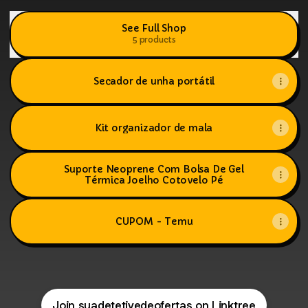
See Full Shop
5 products
Secador de unha portátil
Kit organizador de mala
Suporte Neoprene Com Bolsa De Gel
Térmica Joelho Cotovelo Pé
CUPOM - Temu
Beleza e Saúde
1 product
Join suadetetivedeofertas on Linktree