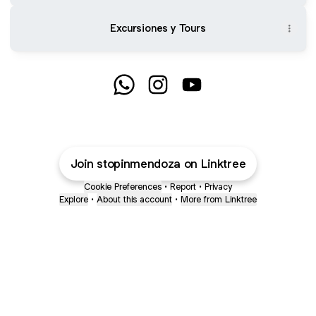
Excursiones y Tours
Estadías Memorables WhatsApp
Estadías Memorables Instagr
Estadías Memorables 
Join stopinmendoza on Linktree
Cookie Preferences
•
Report
•
Privacy
Explore
•
About this account
•
More from Linktree