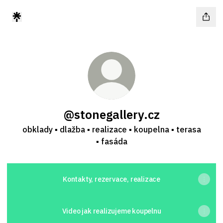
@stonegallery.cz
obklady ▪ dlažba ▪ realizace ▪ koupelna ▪ terasa
▪ fasáda
Kontakty, rezervace, realizace
Video jak realizujeme koupelnu