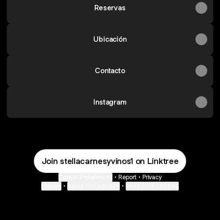
Reservas
Ubicación
Contacto
Instagram
Join stellacarnesyvinos1 on Linktree
Cookie Preferences
•
Report
•
Privacy
Explore
•
About this account
•
More from Linktree