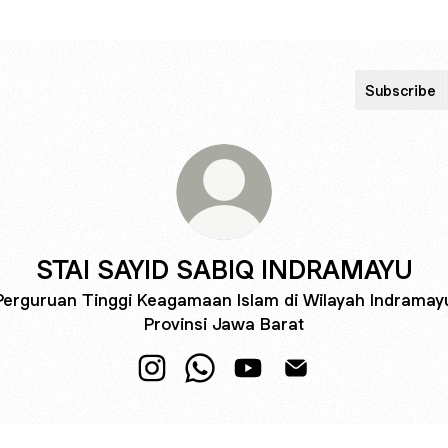
Subscribe
STAI SAYID SABIQ INDRAMAYU
Perguruan Tinggi Keagamaan Islam di Wilayah Indramay
Provinsi Jawa Barat
STAI SAYID SABIQ INDRAMAYU Instag
STAI SAYID SABIQ INDRAMAYU
STAI SAYID SABIQ INDRA
STAI SAYID SABIQ 