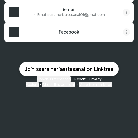
E-mail
Email
·
serralheriaartesanal01@gmail.com
Facebook
Join sseralheriaartesanal on Linktree
Cookie Preferences
•
Report
•
Privacy
Explore
•
About this account
•
More from Linktree