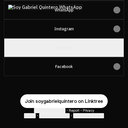
WhatsApp
WhatsApp
Instagram
Spotify
Facebook
Join soygabrielquintero on Linktree
Cookie Preferences
•
Report
•
Privacy
Explore
•
About this account
•
More from Linktree