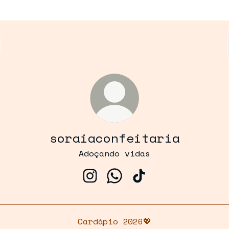
soraiaconfeitaria
Adoçando vidas
soraiaconfeitaria Instagram
soraiaconfeitaria What
soraiaconfeitaria
Cardápio 2026💖