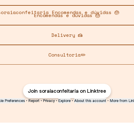
omendas e dúvidas 🎂
Encomendas e dúvidas 🎂
Delivery 🍰
Consultoria✏️
Join soraiaconfeitaria on Linktree
ie Preferences
•
Report
•
Privacy
•
Explore
•
About this account
•
More from Lin