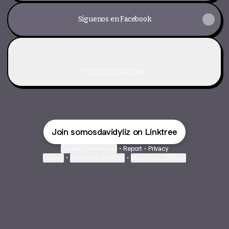
Síguenos en Facebook
Instagram
Instagram
somoslizydavid ‧ 6.8K followers
Follow on Instagram
Join somosdavidyliz on Linktree
Cookie Preferences
•
Report
•
Privacy
Explore
•
About this account
•
More from Linktree