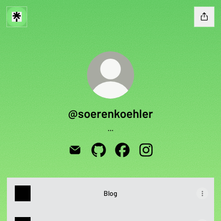
@soerenkoehler
...
@soerenkoehler Email
@soerenkoehler GitHub
@soerenkoehler Facebook
@soerenkoehler Inst
Blog