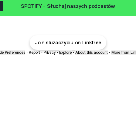
SPOTIFY - Słuchaj naszych podcastów
Join sluzaczyciu on Linktree
ie Preferences
•
Report
•
Privacy
•
Explore
•
About this account
•
More from Lin
next