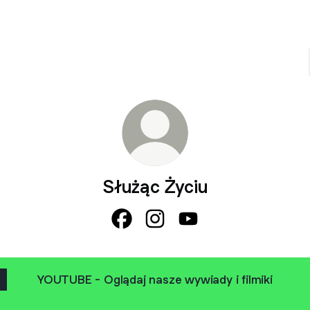
Służąc Życiu
Służąc Życiu Facebook
Służąc Życiu Instagram
Służąc Życiu YouTube
YOUTUBE - Oglądaj nasze wywiady i filmiki