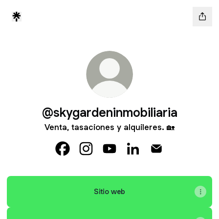
@skygardeninmobiliaria
Venta, tasaciones y alquileres. 🏡
@skygardeninmobiliaria Facebook
@skygardeninmobiliaria Instagram
@skygardeninmobiliaria YouT
@skygardeninmobiliari
@skygardeninmobi
Sitio web