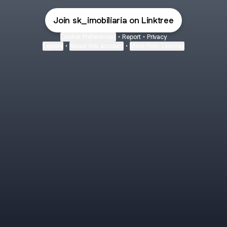
Join sk_imobiliaria on Linktree
Cookie Preferences
•
Report
•
Privacy
Explore
•
About this account
•
More from Linktree