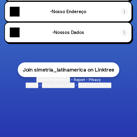
•Nosso Endereço
•Nossos Dados
Join simetria_latinamerica on Linktree
Cookie Preferences
•
Report
•
Privacy
Explore
•
About this account
•
More from Linktree