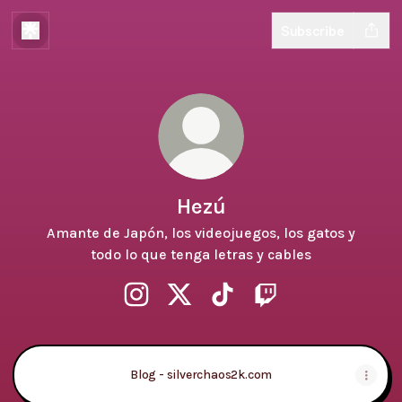
Subscribe
Hezú
Amante de Japón, los videojuegos, los gatos y
todo lo que tenga letras y cables
Hezú Instagram
Hezú X
Hezú TikTok
Hezú Twitch
Blog - silverchaos2k.com