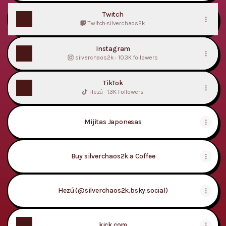
Twitch
Twitch
·
silverchaos2k
Instagram
silverchaos2k ‧ 10.3K followers
TikTok
Hezú · 1.3K Followers
Mijitas Japonesas
Buy silverchaos2k a Coffee
Hezú (@silverchaos2k.bsky.social)
kick.com