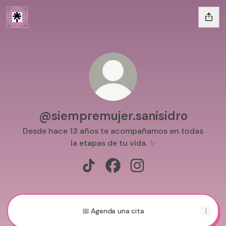
@siempremujer.sanisidro
Desde hace 13 años te acompañamos en todas
la etapas de tu vida. ✨
@siempremujer.sanisidro TikTok
@siempremujer.sanisidro Fa
@siempremujer.sanisid
📅 Agenda una cita