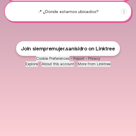
📍 ¿Donde estamos ubicados?
Join siempremujer.sanisidro on Linktree
Cookie Preferences
•
Report
•
Privacy
Explore
•
About this account
•
More from Linktree