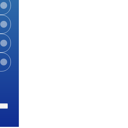
ktree
View on mobile