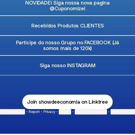
NOVIDADE! Siga nossa nova pagina
@Cuponomizei
Recebidos Produtos CLIENTES
Participe do nosso Grupo no FACEBOOK (Já
somos mais de 120k)
Siga nosso INSTAGRAM
Join showdeeconomia on Linktree
ie Preferences
•
Report
•
Privacy
•
Explore
•
About this account
•
More from Lin