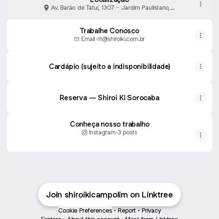
Av. Barão de Tatuí, 1307 - Jardim Paulistano,
Sorocaba
Trabalhe Conosco
Email
·
rh@shiroiki.com.br
Cardápio (sujeito a indisponibilidade)
Reserva — Shiroi Ki Sorocaba
Conheça nosso trabalho
Instagram
·
3 posts
Join shiroikicampolim on Linktree
Cookie Preferences
•
Report
•
Privacy