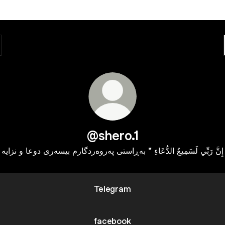
@shero.1
إِنَّ رَبِّي لَسَمِيعُ الدُّعَاءِ " به‌ڕاستی په‌روه‌ردگارم بیسه‌ری دوعا و نزایه
Telegram
facebook