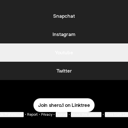
Snapchat
Instagram
Youtube
Twitter
Join shero.1 on Linktree
ie Preferences
•
Report
•
Privacy
•
Explore
•
About this account
•
More from Lin