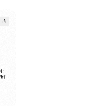
列：
們好
gram