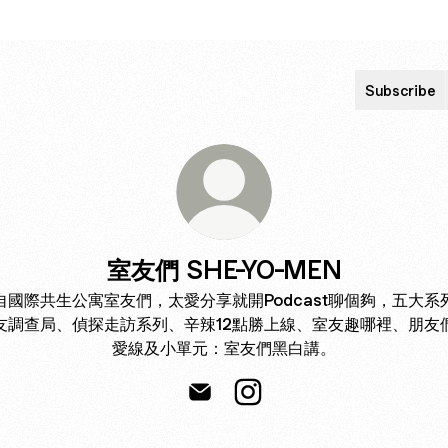
Subscribe
室友們 SHE-YO-MEN
自國際共生公寓室友們，太愛分享就開Podcast聊個夠，五大系
友調查局、偵探走訪系列、辛辣12點勝上線、室友趣哪裡、朋友
愛線及小單元：室友們黑白講。
室友們 SHE-YO-MEN Email
室友們 SHE-YO-MEN Insta