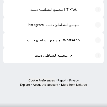
مـجـمـع الـشـاطـئ دنــت | TikTok
Instagram | مـجـمـع الـشـاطـئ دنــت
مـجـمـع الـشـاطـئ دنــت | WhatsApp
مـجـمـع الـشـاطـئ دنــت | x
Cookie Preferences
•
Report
•
Privacy
Explore
•
About this account
•
More from Linktree