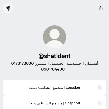
@shatident
أســنـان | جــلـديــة | تجـمـيـل | لــيــزر 0173173000
- 0501484400
مـجـمـع الـشـاطـئ دنــت | Location
مـجـمـع الـشـاطـئ دنــت | Snapchat